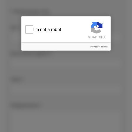
*
Обов'язкове поле
Ім'я
*
I'm not a robot
Privacy
-
Terms
Електронна адреса
*
Тема
*
Повідомлення
*