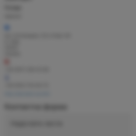
Посада:
Адвокат
вул. Еспланадна, 32 в літері «В»
м. Київ,
02000
Україна
+38 (097) 338-35-86
+38 (050) 753-64-75
http://advokat-ua.info/
Контактна форма
Надіслати листа